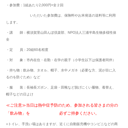
・参加費：1組あたり2,000円×全２回
いただいた参加費は、保険料やお米発送の送料等に利用
します。
・講 師：横須賀里山田んぼ倶楽部、NPO法人三浦半島生物多様性保
全
・定 員：20組60名程度
・対 象：市内在住・在勤・在学の親子（小学生以下は保護者同伴）
・持ち物：飲み物、タオル、帽子、水中メガネ（必要な方、泥が目に入
るのを防ぐため）など
・服 装：長袖長ズボン、足袋・田靴など脱げにくい履物、着替え、
帽子などの日よけ
≪ご注意≫当日は熱中症予防のため、参加される皆さまの分の
「飲み物」を 必ずご持参ください。
○トイレ、手洗い場はありますが、近くに自動販売機やコンビニなどの商